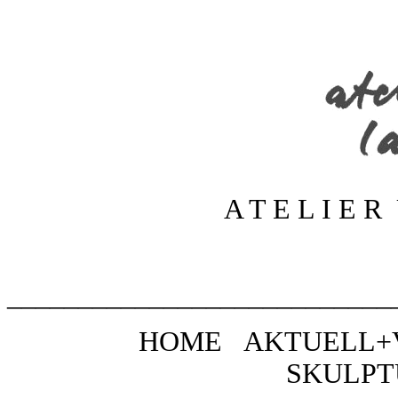
A T E L I E R
___________________________
HOME
AKTUELL
SKULPT