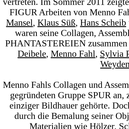
vertreten. Im Sommer 2011 zeigt
FIGUR Arbeiten von Menno Fa
Mansel
,
Klaus Süß
,
Hans Scheib
waren seine Collagen, Assembl
PHANTASTEREIEN zusammen mi
Deibele
,
Menno Fahl
,
Sylvia 
Weyde
Menno Fahls Collagen und Assemb
gegründeten Gruppe SPUR an, zu
einziger Bildhauer gehörte. Doc
durch die Bemalung seiner Obj
Materialien wie Hölzer, S